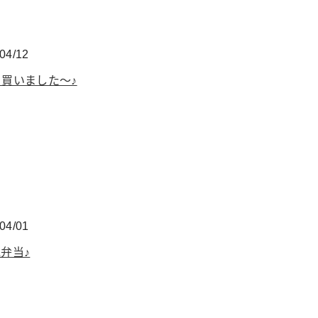
04/12
買いました～♪
04/01
弁当♪