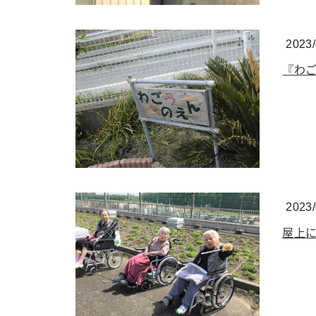
2023/
『わ
2023/
屋上に